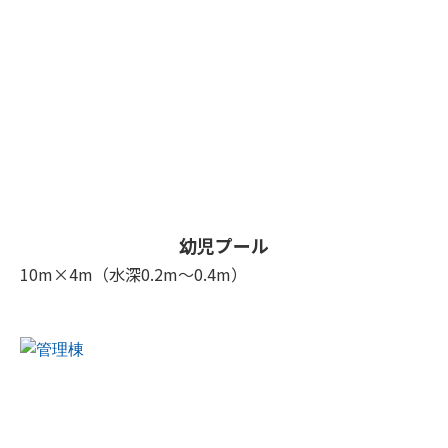
幼児プール
10m×4m（水深0.2m～0.4m）