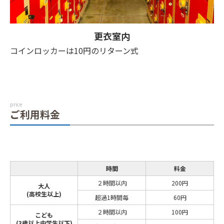
更衣室内
コインロッカーは10円のリターン式
price
ご利用料金
時間
料金
２時間以内
200円
大人
(高校生以上)
超過1時間毎
60円
２時間以内
100円
こども
(3歳以上中学生以下)