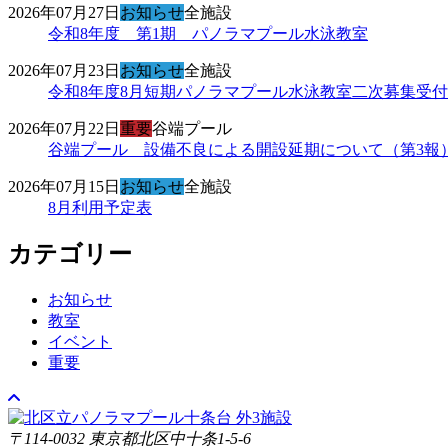
2026年07月27日
お知らせ
全施設
令和8年度 第1期 パノラマプール水泳教室
2026年07月23日
お知らせ
全施設
令和8年度8月短期パノラマプール水泳教室二次募集受
2026年07月22日
重要
谷端プール
谷端プール 設備不良による開設延期について（第3報
2026年07月15日
お知らせ
全施設
8月利用予定表
カテゴリー
お知らせ
教室
イベント
重要
〒114-0032 東京都北区中十条1-5-6