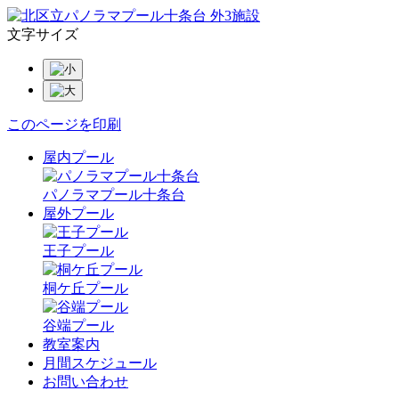
文字サイズ
このページを印刷
屋内プール
パノラマプール十条台
屋外プール
王子プール
桐ケ丘プール
谷端プール
教室案内
月間スケジュール
お問い合わせ