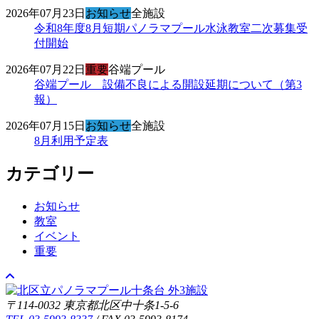
2026年07月23日
お知らせ
全施設
令和8年度8月短期パノラマプール水泳教室二次募集受
付開始
2026年07月22日
重要
谷端プール
谷端プール 設備不良による開設延期について（第3
報）
2026年07月15日
お知らせ
全施設
8月利用予定表
カテゴリー
お知らせ
教室
イベント
重要
〒114-0032 東京都北区中十条1-5-6