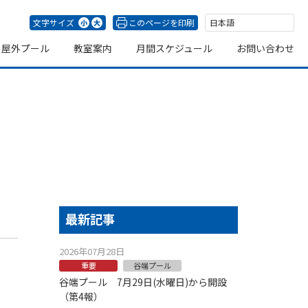
文字サイズ
このページを印刷
屋外プール
教室案内
月間スケジュール
お問い合わせ
プール
最新記事
2026年07月28日
重要
谷端プール
谷端プール 7月29日(水曜日)から開設
（第4報）