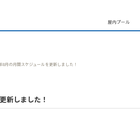
屋内プール
0年8月の月間スケジュールを更新しました！
プール
パノラマプール十条台
桐ケ丘プール
谷端
を更新しました！