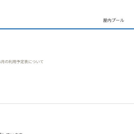
屋内プール
年5月の利用予定表について
プール
パノラマプール十条台
桐ケ丘プール
谷端