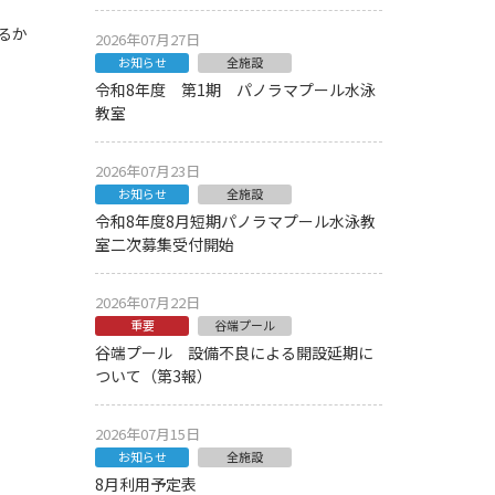
るか
2026年07月27日
お知らせ
全施設
令和8年度 第1期 パノラマプール水泳
教室
2026年07月23日
お知らせ
全施設
令和8年度8月短期パノラマプール水泳教
室二次募集受付開始
2026年07月22日
重要
谷端プール
谷端プール 設備不良による開設延期に
ついて（第3報）
2026年07月15日
お知らせ
全施設
8月利用予定表