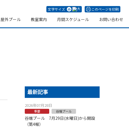
文字サイズ
このページを印刷
屋外プール
教室案内
月間スケジュール
お問い合わせ
プール
最新記事
2026年07月28日
重要
谷端プール
谷端プール 7月29日(水曜日)から開設
（第4報）