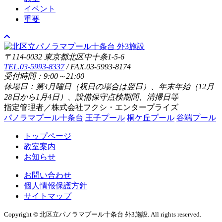
イベント
重要
〒114-0032 東京都北区中十条1-5-6
TEL.03-5993-8337
/ FAX.03-5993-8174
受付時間：9:00～21:00
休場日：第3月曜日（祝日の場合は翌日）、年末年始（12月
28日から1月4日）、設備保守点検期間、清掃日等
指定管理者／株式会社フクシ・エンタープライズ
パノラマプール十条台
王子プール
桐ケ丘プール
谷端プール
トップページ
教室案内
お知らせ
お問い合わせ
個人情報保護方針
サイトマップ
Copyright © 北区立パノラマプール十条台 外3施設. All rights reserved.