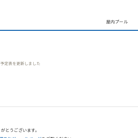
屋内プール
用予定表を更新しました
プール
パノラマプール十条台
桐ケ丘プール
谷端
りがとうございます。