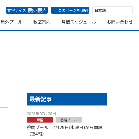
文字サイズ
このページを印刷
屋外プール
教室案内
月間スケジュール
お問い合わせ
プール
最新記事
2026年07月28日
重要
谷端プール
谷端プール 7月29日(水曜日)から開設
（第4報）