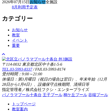
2026年07月15日
お知らせ
全施設
8月利用予定表
カテゴリー
お知らせ
教室
イベント
重要
〒114-0032 東京都北区中十条1-5-6
TEL.03-5993-8337
/ FAX.03-5993-8174
受付時間：9:00～21:00
休場日：第3月曜日（祝日の場合は翌日）、年末年始（12月
28日から1月4日）、設備保守点検期間、清掃日等
指定管理者／株式会社フクシ・エンタープライズ
パノラマプール十条台
王子プール
桐ケ丘プール
谷端プール
トップページ
教室案内