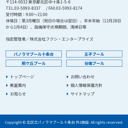
〒114-0032 東京都北区中十条1-5-6
TEL.03-5993-8337
/ FAX.03-5993-8174
受付時間：9:00～21:00
休場日：第3月曜日（祝日の場合は翌日）、年末年始（12月28日
から1月4日）、設備保守点検期間、清掃日等
指定管理者／株式会社フクシ・エンタープライズ
パノラマプール十条台
王子プール
桐ケ丘プール
谷端プール
トップページ
お問い合わせ
教室案内
個人情報保護方針
お知らせ
サイトマップ
Copyright © 北区立パノラマプール十条台 外3施設. All rights reserved.