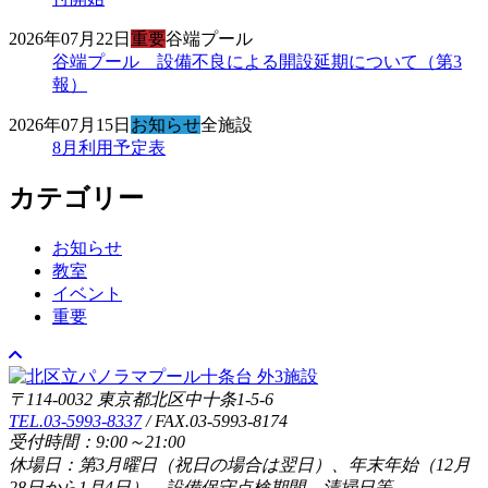
2026年07月22日
重要
谷端プール
谷端プール 設備不良による開設延期について（第3
報）
2026年07月15日
お知らせ
全施設
8月利用予定表
カテゴリー
お知らせ
教室
イベント
重要
〒114-0032 東京都北区中十条1-5-6
TEL.03-5993-8337
/ FAX.03-5993-8174
受付時間：9:00～21:00
休場日：第3月曜日（祝日の場合は翌日）、年末年始（12月
28日から1月4日）、設備保守点検期間、清掃日等